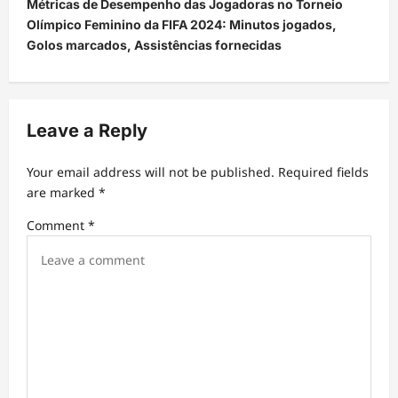
Métricas de Desempenho das Jogadoras no Torneio
a
Olímpico Feminino da FIFA 2024: Minutos jogados,
v
Golos marcados, Assistências fornecidas
i
g
a
Leave a Reply
t
Your email address will not be published.
Required fields
i
are marked
*
o
Comment
*
n