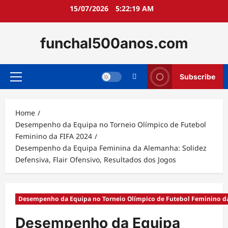
Skip
15/07/2026
5:22:20 AM
to
content
funchal500anos.com
Subscribe
Primary
Menu
Home
Desempenho da Equipa no Torneio Olímpico de Futebol
Feminino da FIFA 2024
Desempenho da Equipa Feminina da Alemanha: Solidez
Defensiva, Flair Ofensivo, Resultados dos Jogos
Desempenho da Equipa no Torneio Olímpico de Futebol Feminino da
Desempenho da Equipa