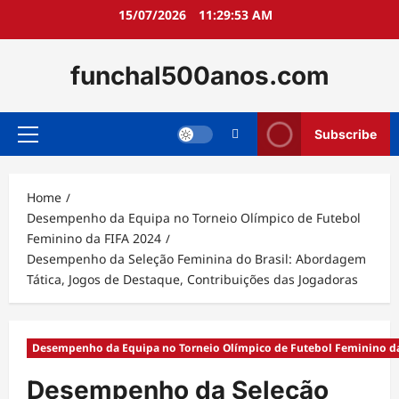
Skip
15/07/2026
11:29:54 AM
to
content
funchal500anos.com
Subscribe
Primary
Menu
Home
Desempenho da Equipa no Torneio Olímpico de Futebol
Feminino da FIFA 2024
Desempenho da Seleção Feminina do Brasil: Abordagem
Tática, Jogos de Destaque, Contribuições das Jogadoras
Desempenho da Equipa no Torneio Olímpico de Futebol Feminino da
Desempenho da Seleção