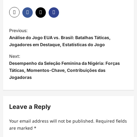
P
Previous:
o
Análise do Jogo EUA vs. Brasil: Batalhas Táticas,
s
Jogadores em Destaque, Estatísticas do Jogo
t
Next:
Desempenho da Seleção Feminina da Nigéria: Forças
n
Táticas, Momentos-Chave, Contribuições das
a
Jogadoras
v
i
g
Leave a Reply
a
t
Your email address will not be published.
Required fields
are marked
*
i