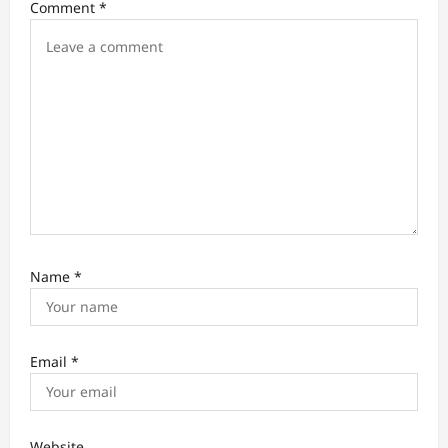
Comment
*
o
n
Name
*
Email
*
Website