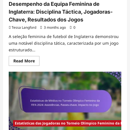
Desempenho da Equipa Feminina de
Inglaterra: Disciplina Táctica, Jogadoras-
Chave, Resultados dos Jogos
Tessa Langford
3 months ago
0
A seleção feminina de futebol de Inglaterra demonstrou
uma notável disciplina tática, caracterizada por um jogo
estruturado...
Read
Read More
more
about
Desempenho
da
Equipa
Feminina
de
Inglaterra:
Disciplina
Táctica,
Jogadoras-
Chave,
Resultados
dos
Jogos
Estatísticas das Jogadoras no Torneio Olímpico Feminino da FIFA