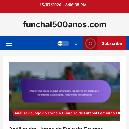
Skip
15/07/2026
8:06:39 PM
to
content
funchal500anos.com
Subscribe
Primary
Menu
Análise de Jogo do Torneio Olímpico de Futebol Feminino FIFA 20
Análise dos Jogos da Fase de Grupos: