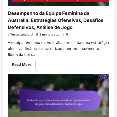
Impacto
no
Jogo
Desempenho da Equipa Feminina da
Austrália: Estratégias Ofensivas, Desafios
Defensivos, Análise de Jogo
Tessa Langford
3 months ago
0
A equipa feminina da Austrália apresenta uma estratégia
ofensiva dinâmica caracterizada por um movimento
fluido da bola...
Read
Read More
more
about
Desempenho
da
Equipa
Feminina
da
Austrália:
Estratégias
Ofensivas,
Desafios
Defensivos,
Análise
de