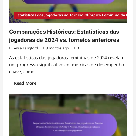
Remates
à
baliza,
Taxas
Estatísticas das Jogadoras no Torneio Olímpico Feminino da FIFA
de
conversão
de
golos,
Comparações Históricas: Estatísticas das
Destaques
dos
jogadoras de 2024 vs. torneios anteriores
jogos
Tessa Langford
3 months ago
0
As estatísticas das jogadoras femininas de 2024 revelam
um progresso significativo em métricas de desempenho
chave, como...
Read
Read More
more
about
Comparações
Históricas:
Estatísticas
das
jogadoras
de
2024
vs.
torneios
anteriores