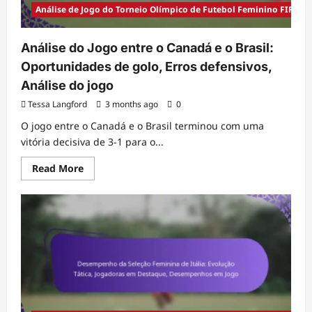
Jogo
Análise de Jogo do Torneio Olímpico de Futebol Feminino FIFA 20
Análise do Jogo entre o Canadá e o Brasil:
Oportunidades de golo, Erros defensivos,
Análise do jogo
Tessa Langford
3 months ago
0
O jogo entre o Canadá e o Brasil terminou com uma
vitória decisiva de 3-1 para o...
Read
Read More
more
about
Análise
do
Jogo
entre
o
Canadá
e
o
Brasil:
Oportunidades
de
golo,