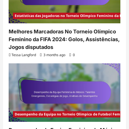
Estatísticas das Jogadoras no Torneio Olímpico Feminino da FIFA
Melhores Marcadoras No Torneio Olímpico
Feminino da FIFA 2024: Golos, Assistências,
Jogos disputados
Tessa Langford
3 months ago
0
Desempenho da Equipa no Torneio Olímpico de Futebol Feminino