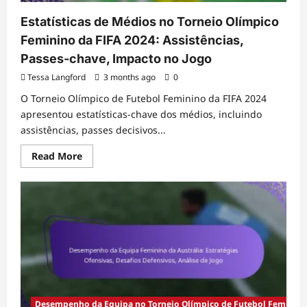
Estatísticas de Médios no Torneio Olímpico
Feminino da FIFA 2024: Assistências,
Passes-chave, Impacto no Jogo
Tessa Langford
3 months ago
0
O Torneio Olímpico de Futebol Feminino da FIFA 2024
apresentou estatísticas-chave dos médios, incluindo
assistências, passes decisivos...
Read
Read More
more
about
Estatísticas
de
Médios
no
Torneio
Olímpico
Feminino
da
FIFA
2024:
Assistências,
Passes-
chave,
Desempenho da Equipa no Torneio Olímpico de Futebol Feminino