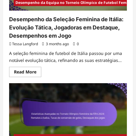
Erros
Desempenho da Equipa no Torneio Olímpico de Futebol Feminino
defensivos,
Análise
do
jogo
Desempenho da Seleção Feminina de Itália:
Evolução Tática, Jogadoras em Destaque,
Desempenhos em Jogo
Tessa Langford
3 months ago
0
A seleção feminina de futebol de Itália passou por uma
notável evolução tática, refinando as suas estratégias...
Read
Read More
more
about
Desempenho
da
Seleção
Feminina
de
Itália:
Evolução
Tática,
Jogadoras
em
Destaque,
Desempenhos
em