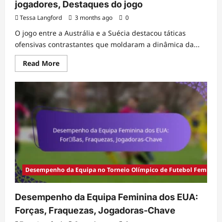
jogadores, Destaques do jogo
Tessa Langford
3 months ago
0
O jogo entre a Austrália e a Suécia destacou táticas
ofensivas contrastantes que moldaram a dinâmica da...
Read
Read More
more
about
Análise
do
Jogo
entre
Austrália
e
Suécia:
Táticas
ofensivas,
Confrontos
entre
jogadores,
Destaques
Desempenho da Equipa no Torneio Olímpico de Futebol Feminino
do
jogo
Desempenho da Equipa Feminina dos EUA:
Forças, Fraquezas, Jogadoras-Chave