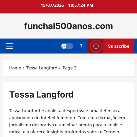
Skip
15/07/2026
10:57:25 PM
to
content
funchal500anos.com
Subscribe
Primary
Menu
Home
Tessa Langford
Page 2
Tessa Langford
Tessa Langford é analista desportiva e uma defensora
apaixonada do futebol feminino. Com uma formação em
jornalismo desportivo e um olhar atento para a análise
tática, ela oferece insights profundos sobre o Torneio