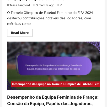
Tessa Langford
3 months ago
0
O Torneio Olímpico de Futebol Feminino da FIFA 2024
destacou contribuições notáveis das jogadoras, com
métricas como...
Read
Read More
more
about
Estatísticas
de
Jogadoras
da
Equipa
no
Torneio
Olímpico
de
Futebol
Feminino
FIFA
2024:
Desempenho da Equipa no Torneio Olímpico de Futebol Feminino
Contribuições
gerais,
Desempenhos
em
Desempenho da Equipa Feminina de França:
jogos,
Jogadoras-
Coesão da Equipa, Papéis das Jogadoras,
chave