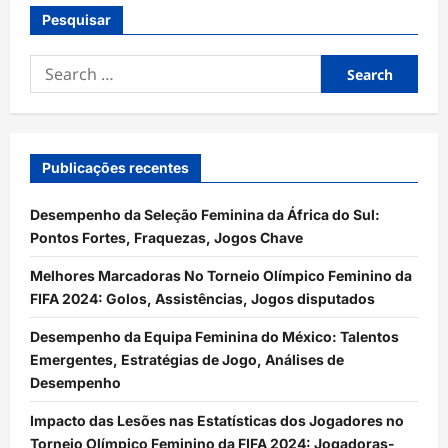
Pesquisar
Search
for:
Publicações recentes
Desempenho da Seleção Feminina da África do Sul:
Pontos Fortes, Fraquezas, Jogos Chave
Melhores Marcadoras No Torneio Olímpico Feminino da
FIFA 2024: Golos, Assistências, Jogos disputados
Desempenho da Equipa Feminina do México: Talentos
Emergentes, Estratégias de Jogo, Análises de
Desempenho
Impacto das Lesões nas Estatísticas dos Jogadores no
Torneio Olímpico Feminino da FIFA 2024: Jogadoras-