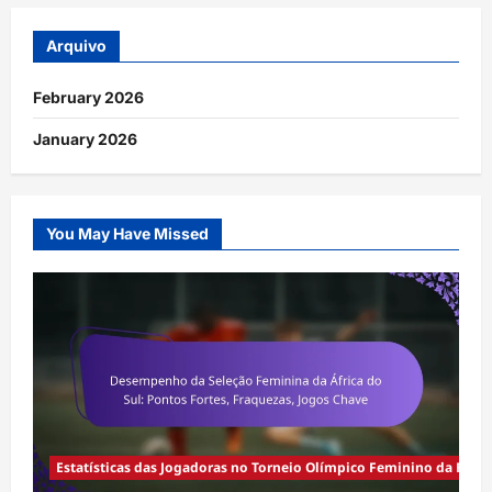
Arquivo
February 2026
January 2026
You May Have Missed
Estatísticas das Jogadoras no Torneio Olímpico Feminino da FIFA