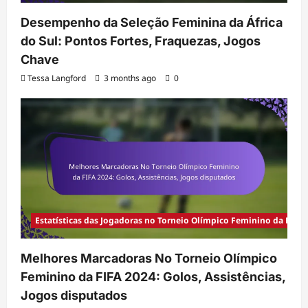
Desempenho da Seleção Feminina da África
do Sul: Pontos Fortes, Fraquezas, Jogos
Chave
Tessa Langford
3 months ago
0
Estatísticas das Jogadoras no Torneio Olímpico Feminino da FIFA
Melhores Marcadoras No Torneio Olímpico
Feminino da FIFA 2024: Golos, Assistências,
Jogos disputados